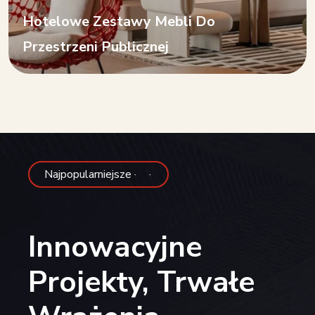
Hotelowe Zestawy Mebli Do
Przestrzeni Publicznej
ularniejsze ·
· Najpopularniejsze ·
Innowacyjne
Projekty, Trwałe