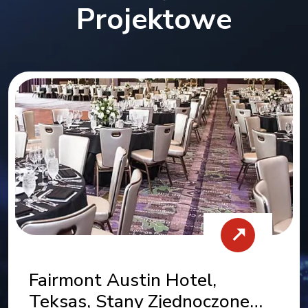
Projektowe
Hilton Double Tree Hotel,
Missoula, Stany Zjednoczone
★★★★★
Jako dostawca kompleksowych rozwiązań
meblowych dla DoubleTree by Hilton
Missoula - Edgewater, dostarczyliśmy
wszystkie luźne i stałe meble w tej
wiodącej nieruchomości na nabrzeżu.