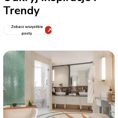
Trendy
Zobacz wszystkie
posty
Tips & Tricks
July, 25, 2025
OCI-Crafted MGM Grand Macau:
Artful Luxury By The South
China Sea-Copy-6883555a51c78
A 5-star Macau landmark where OCI furnished all