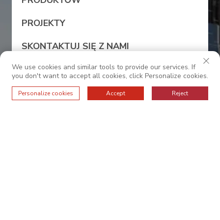
PRODUKTÓW
PROJEKTY
SKONTAKTUJ SIĘ Z NAMI
We use cookies and similar tools to provide our services. If
WIADOMOŚCI
you don't want to accept all cookies, click Personalize cookies.
Personalize cookies
Accept
Reject
0086-13528987245
sales@oc-internationalfurniture.com