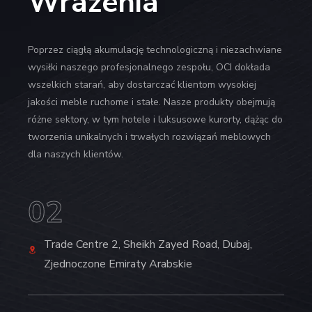
Wrażenia
Poprzez ciągłą akumulację technologiczną i niezachwiane
wysiłki naszego profesjonalnego zespołu, OCI dokłada
wszelkich starań, aby dostarczać klientom wysokiej
jakości meble ruchome i stałe. Nasze produkty obejmują
różne sektory, w tym hotele i luksusowe kurorty, dążąc do
tworzenia unikalnych i trwałych rozwiązań meblowych
dla naszych klientów.
03
0
6/A North Avenue, Gulshan-2, Dhaka,
C
Bangladesz
A