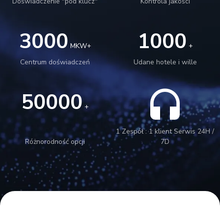
Doświadczenie "pod klucz"
Kontrola jakości
3000
1000
MKW+
+
Centrum doświadczeń
Udane hotele i wille
50000
+
1 Zespół : 1 klient Serwis 24H /
Różnorodność opcji
7D