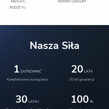
ANALIZA
SERWIS LOKALNY
BUDŻETU
Nasza Siła
1
20
ZATRZYMAĆ
LATA
Kompleksowe rozwiązania
20 lat gwarancji
30
100
LATA+
%