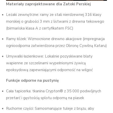
Materiały zaprojektowane dla Zatoki Perskiej
Leżaki zewnętrzne: ramy ze stali nierdzewnej 316 klasy
morskiej o grubości 3 mm z listwami z drewna tekowego
(birmańska klasa A z certyfikatem FSC)
Ramy łóżek: Wzmocnione drewno akacjowe (impregnacja
ognioodporna zatwierdzona przez Obronę Cywilną Kataru)
Umywalki łazienkowe: Lokalnie pozyskiwane blaty
wapienne ze szczelinami wypełnionymi żywicą
epoksydową zapewniającymi odporność na wilgoć
Funkcje odporne na pustynię
Cała tapicerka: tkanina Crypton® z 35 000 podwójnych
przetarć i gęstością splotu odporną na piasek
Ruchome części: Samosmarujące tuleje z brązu, aby