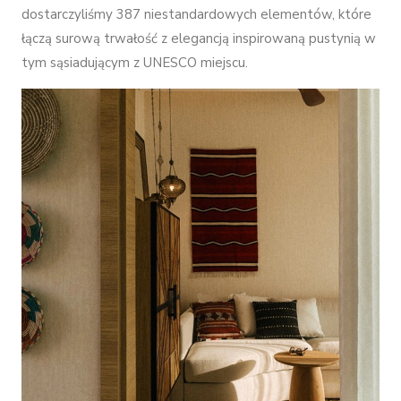
dostarczyliśmy 387 niestandardowych elementów, które
łączą surową trwałość z elegancją inspirowaną pustynią w
tym sąsiadującym z UNESCO miejscu.