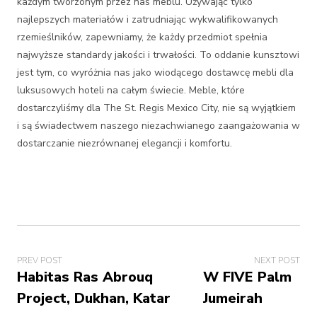
każdym tworzonym przez nas meblu. Używając tylko
najlepszych materiałów i zatrudniając wykwalifikowanych
rzemieślników, zapewniamy, że każdy przedmiot spełnia
najwyższe standardy jakości i trwałości. To oddanie kunsztowi
jest tym, co wyróżnia nas jako wiodącego dostawcę mebli dla
luksusowych hoteli na całym świecie. Meble, które
dostarczyliśmy dla The St. Regis Mexico City, nie są wyjątkiem
i są świadectwem naszego niezachwianego zaangażowania w
dostarczanie niezrównanej elegancji i komfortu.
PREV POST
NEXT POST
Habitas Ras Abrouq
W FIVE Palm
Project, Dukhan, Katar
Jumeirah