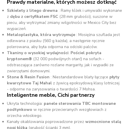
Prawdy materialne, których możesz dotknąć
Szkielety z litego drewna
: Ramy łóżek i umywalki wykonane
z
dębu z certyfikatem FSC
(28 mm grubości), suszone w
piecu, aby wytrzymać zmiany wilgotności w Mexico City bez
wypaczeń.
Metaloplastyka, która wytrzymuje
: Mosiężna szuflada jest
odlewana z piasku (560 g każda), a następnie ręcznie
polerowana, aby była odporna na odciski palców.
Tkaniny o wysokiej wydajności
:
Pościel pokryta
kryptonem®
(32 000 podwójnych otarć) na sofach -
odstraszająca zarówno rozlane margarity, jak i wypadki ze
zwierzętami domowymi.
Stone & Resin Fusion
: Niestandardowe blaty łączące
płyty
kwarcytowe Taj Mahal
z żywicą epoksydową klasy lotniczej
- odporne na zarysowania o twardości 7 Mohsa.
Inteligentne meble, Cichi partnerzy
Ukryta technologia:
panele sterowania TBC montowane
podtynkowo
w ręcznie przecieranych wezgłowiach z
orzecha włoskiego.
Kanały okablowania poprowadzone przez
wzmocnione stalą
nogi łóżka
(grubość ścianki 3 mm).