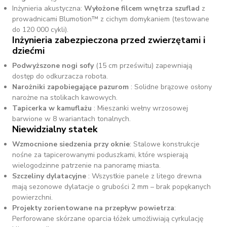
Inżynieria akustyczna:
Wyłożone filcem wnętrza szuflad
z
prowadnicami Blumotion™ z cichym domykaniem (testowane
do 120 000 cykli).
Inżynieria zabezpieczona przed zwierzętami i
dziećmi
Podwyższone nogi sofy
(15 cm prześwitu) zapewniają
dostęp do odkurzacza robota.
Narożniki zapobiegające pazurom
: Solidne brązowe osłony
narożne na stolikach kawowych.
Tapicerka w kamuflażu
: Mieszanki wełny wrzosowej
barwione w 8 wariantach tonalnych.
Niewidzialny statek
Wzmocnione siedzenia przy oknie
: Stalowe konstrukcje
nośne za tapicerowanymi poduszkami, które wspierają
wielogodzinne patrzenie na panoramę miasta.
Szczeliny dylatacyjne
: Wszystkie panele z litego drewna
mają sezonowe dylatacje o grubości 2 mm – brak popękanych
powierzchni.
Projekty zorientowane na przepływ powietrza
:
Perforowane skórzane oparcia łóżek umożliwiają cyrkulację