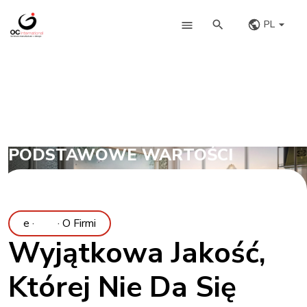
PL
PODSTAWOWE WARTOŚCI
irmie ·
· O Firmie ·
Wyjątkowa Jakość,
Której Nie Da Się