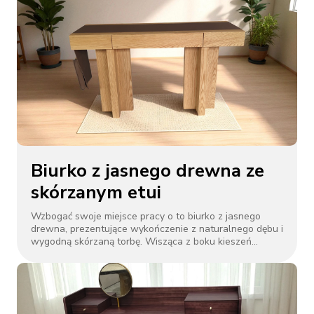
kolorowymi poduszkami akcentującymi oferuje przytulne
siedzenia. Otoczony zielenią, ten układ tworzy
przyjazną, nowoczesną atmosferę bohemy, idealną do
relaksu i spotkań towarzyskich w salonach lub
salonach.
Biurko z jasnego drewna ze
skórzanym etui
Wzbogać swoje miejsce pracy o to biurko z jasnego
drewna, prezentujące wykończenie z naturalnego dębu i
wygodną skórzaną torbę. Wisząca z boku kieszeń
zapewnia łatwy dostęp do zeszytów lub artykułów
piśmienniczych. Ciemny panel na blacie dodaje
kontrastu i funkcjonalności. Wsparty na solidnych,
szerokich nogach i minimalistycznym designie,
doskonale nadaje się do domowego biura lub kącików