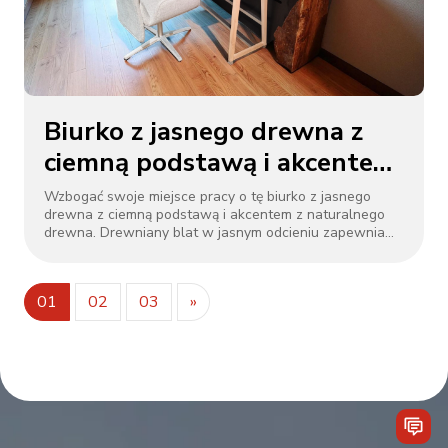
rutynę. Idealne połączenie funkcjonalności i stylu.
Biurko z jasnego drewna z
ciemną podstawą i akcentem
z naturalnego drewna
Wzbogać swoje miejsce pracy o tę biurko z jasnego
drewna z ciemną podstawą i akcentem z naturalnego
drewna. Drewniany blat w jasnym odcieniu zapewnia
dużo miejsca do pracy, a ciemna podstawa dodaje
kontrastu i stabilności. Element z surowego naturalnego
drewna z boku wprowadza organiczne ciepło. W
01
02
03
»
połączeniu z szarym krzesłem obrotowym
(tapicerowanym dla wygody), ten zestaw łączy w sobie
nowoczesny minimalizm i naturalne faktury. Idealnie
nadaje się do domowych biur lub hotelowych kącików
pracy, równoważąc funkcjonalność i estetykę.