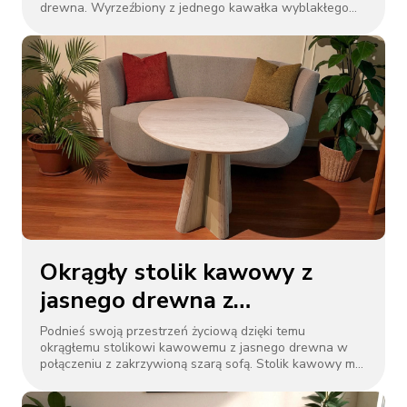
drewna. Wyrzeźbiony z jednego kawałka wyblakłego
drewna, prezentuje organiczne tekstury czerni i brązu
oraz nieregularne krawędzie, zachowując oryginalną
formę drzewa. Idealna jako stolik nocny, akcent w
salonie lub rzeźbiarski wystrój, dodaje rustykalnego
uroku nowoczesnym, skandynawskim lub wabi - sabi
wnętrzom. Każdy element jest wyjątkowy, celebrując
piękno niedoskonałości i naturalny design.
Okrągły stolik kawowy z
jasnego drewna z
zakrzywioną szarą sofą
Podnieś swoją przestrzeń życiową dzięki temu
okrągłemu stolikowi kawowemu z jasnego drewna w
połączeniu z zakrzywioną szarą sofą. Stolik kawowy ma
rzeźbioną drewnianą podstawę i gładki, jasny blat, który
wlewa naturalne ciepło. Sofa z miękką szarą tapicerką i