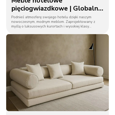
Meble hotelowe
pięciogwiazdkowe | Globalna
instalacja, 3-5 lat gwarancji
Podnieś atmosferę swojego hotelu dzięki naszym
nowoczesnym, modnym meblom. Zaprojektowany z
myślą o luksusowych kurortach i wysokiej klasy
przestrzeniach komercyjnych, posiada wzmocnione
metalowe konstrukcje, tapicerkę o dużej gęstości i
trójwarstwowe opakowanie zapewniające bezpieczną
dostawę na całym świecie.