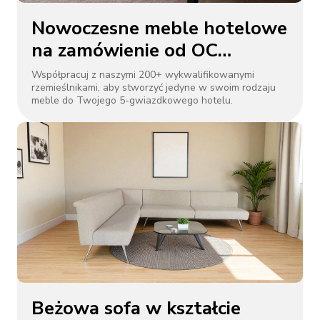
Nowoczesne meble hotelowe
na zamówienie od OC
International |
Współpracuj z naszymi 200+ wykwalifikowanymi
rzemieślnikami, aby stworzyć jedyne w swoim rodzaju
Niestandardowe rozmiary,
meble do Twojego 5-gwiazdkowego hotelu.
konstrukcja z litego drewna i
metalu
Beżowa sofa w kształcie