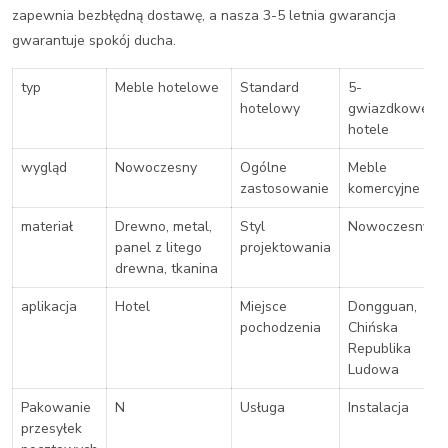
zapewnia bezbłędną dostawę, a nasza 3-5 letnia gwarancja
gwarantuje spokój ducha.
typ
Meble hotelowe
Standard
5-
hotelowy
gwiazdkowe
hotele
wygląd
Nowoczesny
Ogólne
Meble
zastosowanie
komercyjne
materiał
Drewno, metal,
Styl
Nowoczesny
panel z litego
projektowania
drewna, tkanina
aplikacja
Hotel
Miejsce
Dongguan,
pochodzenia
Chińska
Republika
Ludowa
Pakowanie
N
Usługa
Instalacja
przesyłek