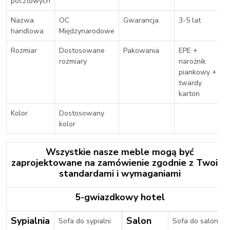
pocztowych
Nazwa
OC
Gwarancja
3-5 lat
handlowa
Międzynarodowe
Rozmiar
Dostosowane
Pakowania
EPE +
rozmiary
narożnik
piankowy +
twardy
karton
Kolor
Dostosowany
kolor
Wszystkie nasze meble mogą być
zaprojektowane na zamówienie zgodnie z Twoimi
standardami i wymaganiami
5-gwiazdkowy hotel
Sypialnia
Salon
Sofa do sypialni
Sofa do salonu