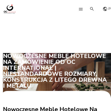
P
NOWOCZESNE MEBLE HOTELOWE
NA ZAMÓWIENIE OD OC
INTERNATIONAL |
NIESTANDARDOWE ROZMIARY,
KONSTRUKCJA Z LITEGO DREWNA
I METALU
Nowoczesne Meble Hotelowe Na