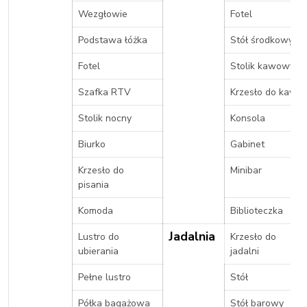
Wezgłowie
Fotel
Podstawa łóżka
Stół środkowy
Fotel
Stolik kawowy
Szafka RTV
Krzesło do kawy
Stolik nocny
Konsola
Biurko
Gabinet
Krzesło do
Minibar
pisania
Komoda
Biblioteczka
Jadalnia
Lustro do
Krzesło do
ubierania
jadalni
Pełne lustro
Stół
Półka bagażowa
Stół barowy