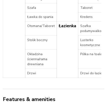
Szafa
Taboret
Ławka do spania
Kredens
Łazienka
Otomana/Taboret
Szafka
podumywalkowa
Stolik boczny
Lusterko
kosmetyczne
Okładzina
Półka na toaletę
ścienna/rama
drewniana
Drzwi
Drzwi do łazienki
Features & amenities