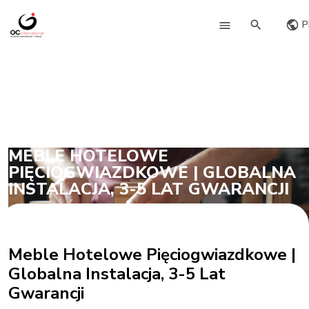
P
MEBLE HOTELOWE
PIĘCIOGWIAZDKOWE | GLOBALNA
INSTALACJA, 3-5 LAT GWARANCJI
Meble Hotelowe Pięciogwiazdkowe |
Globalna Instalacja, 3-5 Lat
Gwarancji