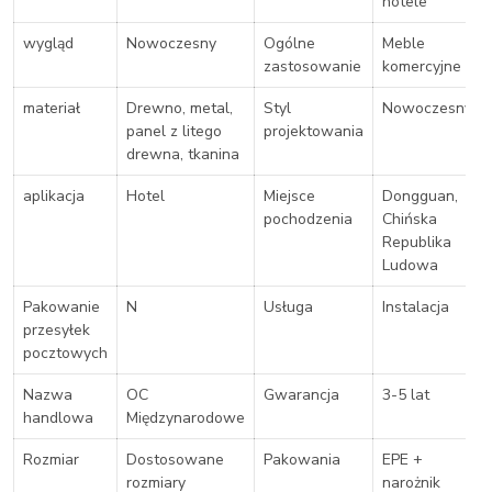
hotele
wygląd
Nowoczesny
Ogólne
Meble
zastosowanie
komercyjne
materiał
Drewno, metal,
Styl
Nowoczesny
panel z litego
projektowania
drewna, tkanina
aplikacja
Hotel
Miejsce
Dongguan,
pochodzenia
Chińska
Republika
Ludowa
Pakowanie
N
Usługa
Instalacja
przesyłek
pocztowych
Nazwa
OC
Gwarancja
3-5 lat
handlowa
Międzynarodowe
Rozmiar
Dostosowane
Pakowania
EPE +
rozmiary
narożnik