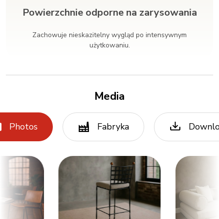
Powierzchnie odporne na zarysowania
Zachowuje nieskazitelny wygląd po intensywnym
użytkowaniu.
Media
Photos
Fabryka
Downl