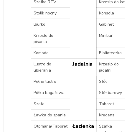
Szafka RTV
Krzesło do kawy
Stolik nocny
Konsola
Biurko
Gabinet
Krzesło do
Minibar
pisania
Komoda
Biblioteczka
Jadalnia
Lustro do
Krzesło do
ubierania
jadalni
Pełne lustro
Stół
Półka bagażowa
Stół barowy
Szafa
Taboret
Ławka do spania
Kredens
Łazienka
Otomana/Taboret
Szafka