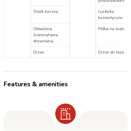
podumywalkowa
Stolik boczny
Lusterko
kosmetyczne
Okładzina
Półka na toaletę
ścienna/rama
drewniana
Drzwi
Drzwi do łazienki
Features & amenities