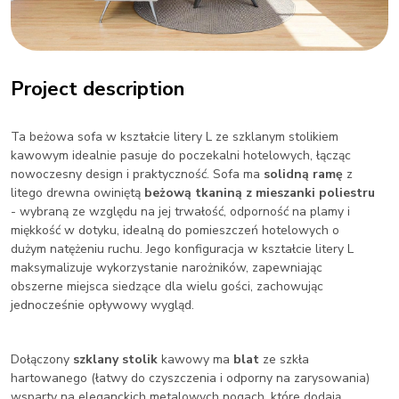
Project description
Ta beżowa sofa w kształcie litery L ze szklanym stolikiem
kawowym idealnie pasuje do poczekalni hotelowych, łącząc
nowoczesny design i praktyczność. Sofa ma
solidną ramę
z
litego drewna owiniętą
beżową tkaniną z mieszanki poliestru
- wybraną ze względu na jej trwałość, odporność na plamy i
miękkość w dotyku, idealną do pomieszczeń hotelowych o
dużym natężeniu ruchu. Jego konfiguracja w kształcie litery L
maksymalizuje wykorzystanie narożników, zapewniając
obszerne miejsca siedzące dla wielu gości, zachowując
jednocześnie opływowy wygląd.
Dołączony
szklany stolik
kawowy
ma
blat
ze szkła
hartowanego (łatwy do czyszczenia i odporny na zarysowania)
wsparty na eleganckich metalowych nogach, które dodają