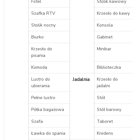
Fotel
Stolik kawowy
Szafka RTV
Krzesło do kawy
Stolik nocny
Konsola
Biurko
Gabinet
Krzesło do
Minibar
pisania
Komoda
Biblioteczka
Jadalnia
Lustro do
Krzesło do
ubierania
jadalni
Pełne lustro
Stół
Półka bagażowa
Stół barowy
Szafa
Taboret
Ławka do spania
Kredens