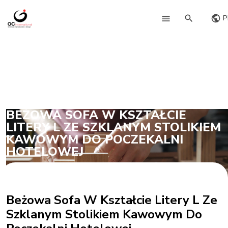
P
BEŻOWA SOFA W KSZTAŁCIE
LITERY L ZE SZKLANYM STOLIKIEM
KAWOWYM DO POCZEKALNI
HOTELOWEJ
Beżowa Sofa W Kształcie Litery L Ze
Szklanym Stolikiem Kawowym Do