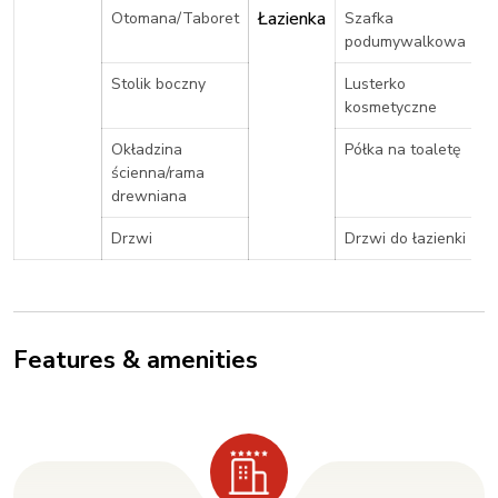
Łazienka
Otomana/Taboret
Szafka
podumywalkowa
Stolik boczny
Lusterko
kosmetyczne
Okładzina
Półka na toaletę
ścienna/rama
drewniana
Drzwi
Drzwi do łazienki
Features & amenities