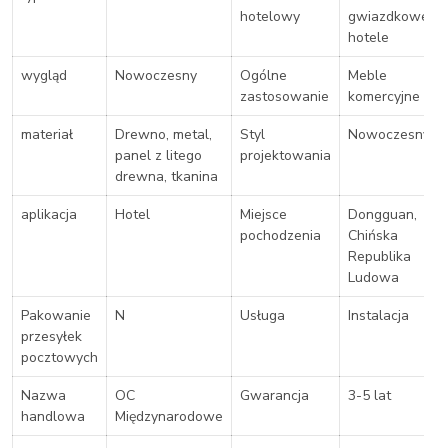
hotelowy
gwiazdkowe
hotele
wygląd
Nowoczesny
Ogólne
Meble
zastosowanie
komercyjne
materiał
Drewno, metal,
Styl
Nowoczesny
panel z litego
projektowania
drewna, tkanina
aplikacja
Hotel
Miejsce
Dongguan,
pochodzenia
Chińska
Republika
Ludowa
Pakowanie
N
Usługa
Instalacja
przesyłek
pocztowych
Nazwa
OC
Gwarancja
3-5 lat
handlowa
Międzynarodowe