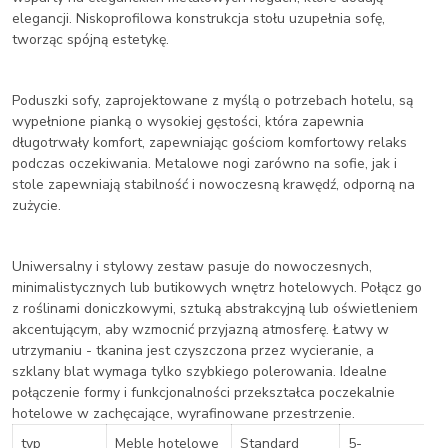
elegancji. Niskoprofilowa konstrukcja stołu uzupełnia sofę,
tworząc spójną estetykę.
Poduszki sofy, zaprojektowane z myślą o potrzebach hotelu, są
wypełnione pianką o wysokiej gęstości, która zapewnia
długotrwały komfort, zapewniając gościom komfortowy relaks
podczas oczekiwania. Metalowe nogi zarówno na sofie, jak i
stole zapewniają stabilność i nowoczesną krawędź, odporną na
zużycie.
Uniwersalny i stylowy zestaw pasuje do nowoczesnych,
minimalistycznych lub butikowych wnętrz hotelowych. Połącz go
z roślinami doniczkowymi, sztuką abstrakcyjną lub oświetleniem
akcentującym, aby wzmocnić przyjazną atmosferę. Łatwy w
utrzymaniu - tkanina jest czyszczona przez wycieranie, a
szklany blat wymaga tylko szybkiego polerowania. Idealne
połączenie formy i funkcjonalności przekształca poczekalnie
hotelowe w zachęcające, wyrafinowane przestrzenie.
typ
Meble hotelowe
Standard
5-