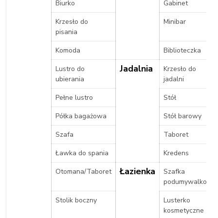
Biurko
Gabinet
Krzesło do
Minibar
pisania
Komoda
Biblioteczka
Jadalnia
Lustro do
Krzesło do
ubierania
jadalni
Pełne lustro
Stół
Półka bagażowa
Stół barowy
Szafa
Taboret
Ławka do spania
Kredens
Łazienka
Otomana/Taboret
Szafka
podumywalkowa
Stolik boczny
Lusterko
kosmetyczne