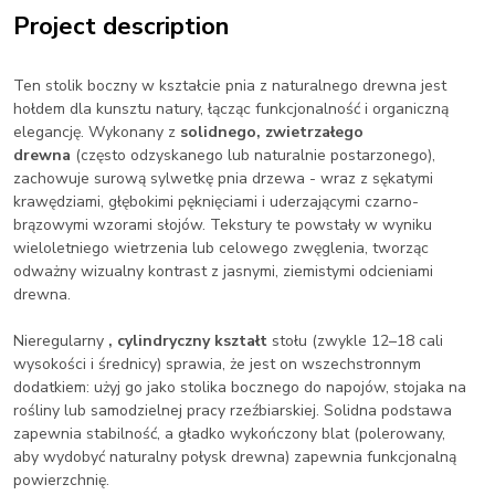
Project description
Ten stolik boczny w kształcie pnia z naturalnego drewna jest
hołdem dla kunsztu natury, łącząc funkcjonalność i organiczną
elegancję. Wykonany z
solidnego, zwietrzałego
drewna
(często odzyskanego lub naturalnie postarzonego),
zachowuje surową sylwetkę pnia drzewa - wraz z sękatymi
krawędziami, głębokimi pęknięciami i uderzającymi czarno-
brązowymi wzorami słojów. Tekstury te powstały w wyniku
wieloletniego wietrzenia lub celowego zwęglenia, tworząc
odważny wizualny kontrast z jasnymi, ziemistymi odcieniami
drewna.
Nieregularny
, cylindryczny kształt
stołu (zwykle 12–18 cali
wysokości i średnicy) sprawia, że jest on wszechstronnym
dodatkiem: użyj go jako stolika bocznego do napojów, stojaka na
rośliny lub samodzielnej pracy rzeźbiarskiej. Solidna podstawa
zapewnia stabilność, a gładko wykończony blat (polerowany,
aby wydobyć naturalny połysk drewna) zapewnia funkcjonalną
powierzchnię.