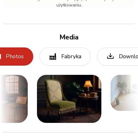
użytkowaniu.
Media
Photos
Fabryka
Downl