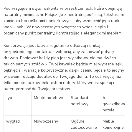
Pod względem stylu rozkwita w przestrzeniach, które obejmują
naturalny minimalizm. Połącz go z neutralną pościelą, teksturami
kamienia lub roślinami doniczkowymi, aby wzmocnić jego urok
wabi - sabi. W nowoczesnych wnętrzach wnosi ciepło i
organiczny punkt centralny, kontrastując z eleganckimi meblami.
Konserwacja jest łatwa: regularnie odkurzaj i unikaj
bezpośredniego kontaktu z wilgocią, aby zachować patynę
drewna. Ponieważ każdy pień jest wyjątkowy, nie ma dwóch
takich samych stołów - Twój kawałek będzie miał wyraźne sęki,
pęknięcia i wariacje kolorystyczne, dzięki czemu będzie to jedyny
w swoim rodzaju dodatek do Twojego domu. To coś więcej niż
tylko meble, to kawałek historii natury, który wnosi spokój i
autentyczność do Twojej przestrzeni.
typ
Meble hotelowe
Standard
5-
hotelowy
gwiazdkowe
hotele
wygląd
Nowoczesny
Ogólne
Meble
zastosowanie
komercyjne