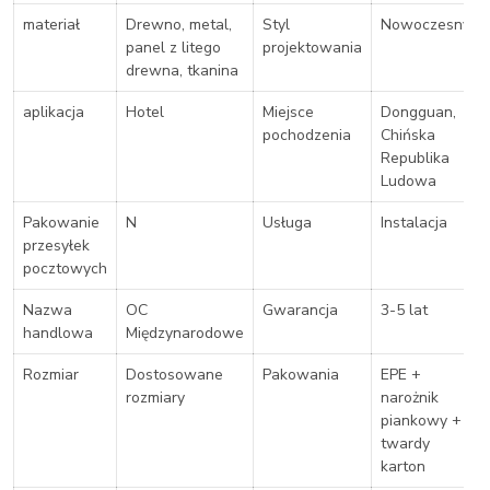
materiał
Drewno, metal,
Styl
Nowoczesny
panel z litego
projektowania
drewna, tkanina
aplikacja
Hotel
Miejsce
Dongguan,
pochodzenia
Chińska
Republika
Ludowa
Pakowanie
N
Usługa
Instalacja
przesyłek
pocztowych
Nazwa
OC
Gwarancja
3-5 lat
handlowa
Międzynarodowe
Rozmiar
Dostosowane
Pakowania
EPE +
rozmiary
narożnik
piankowy +
twardy
karton