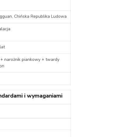
gguan, Chińska Republika Ludowa
alacja
lat
 + narożnik piankowy + twardy
ton
ndardami i wymaganiami