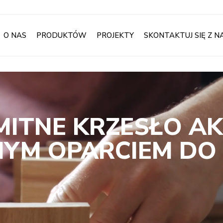
O NAS
PRODUKTÓW
PROJEKTY
SKONTAKTUJ SIĘ Z N
MITNE KRZESŁO AK
YM OPARCIEM DO