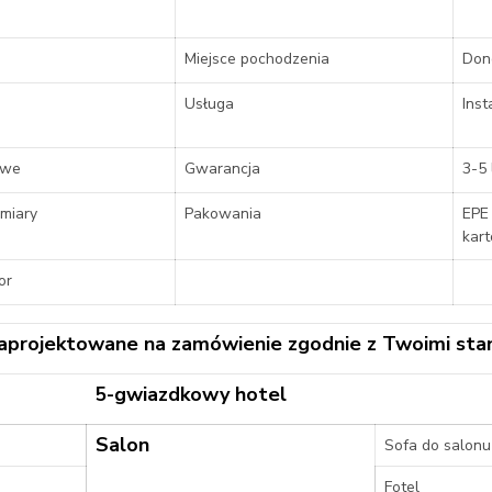
Miejsce pochodzenia
Don
Usługa
Inst
owe
Gwarancja
3-5 
miary
Pakowania
EPE
kar
or
aprojektowane na zamówienie zgodnie z Twoimi sta
5-gwiazdkowy hotel
Salon
Sofa do salonu
Fotel