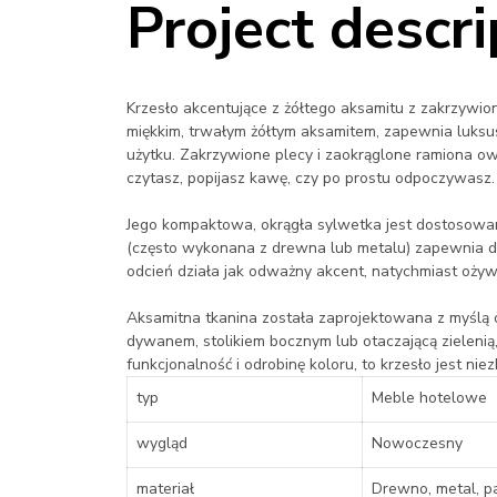
Project descri
Krzesło akcentujące z żółtego aksamitu z zakrzywio
miękkim, trwałym żółtym aksamitem, zapewnia luks
użytku. Zakrzywione plecy i zaokrąglone ramiona owi
czytasz, popijasz kawę, czy po prostu odpoczywasz.
Jego kompaktowa, okrągła sylwetka jest dostosowan
(często wykonana z drewna lub metalu) zapewnia dłu
odcień działa jak odważny akcent, natychmiast ożyw
Aksamitna tkanina została zaprojektowana z myślą o
dywanem, stolikiem bocznym lub otaczającą zieleni
funkcjonalność i odrobinę koloru, to krzesło jest n
typ
Meble hotelowe
wygląd
Nowoczesny
materiał
Drewno, metal, pa