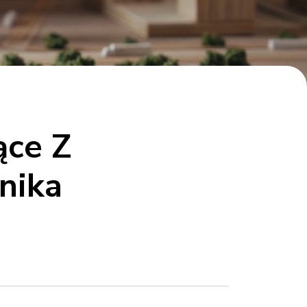
ące Z
nika