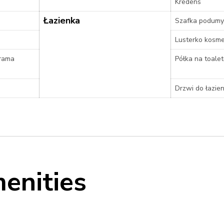
Kredens
Łazienka
Szafka podum
Lusterko kosm
/rama
Półka na toalet
Drzwi do łazien
enities