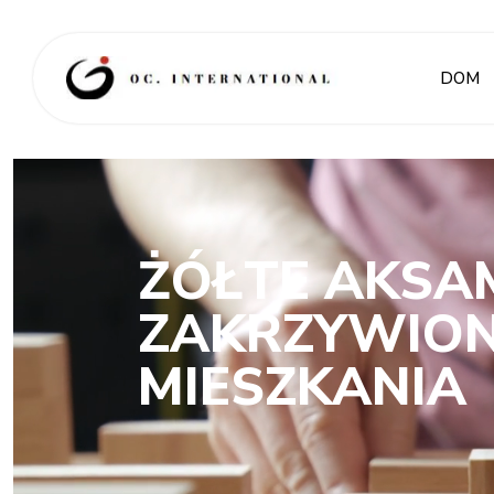
DOM
ŻÓŁTE AKSA
ZAKRZYWION
MIESZKANIA