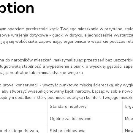
ption
nym oparciem przekształci kącik Twojego mieszkania w przytulne, sty
usowe wrażenia dotykowe - gładki w dotyku, a jednocześnie wystarcz
jają się wokół ciała, zapewniając ergonomiczne wsparcie podczas rela
a do narożników mieszkań, maksymalizując przestrzeń bez uszczerbku 
gotrwałą stabilność, a wypełnienie z pianki o wysokiej gęstości zape
iając neutralne lub minimalistyczne wnętrza.
 łatwej konserwacji - wyczyść punktowo miękką ściereczką, aby wyglą
ą, aby stworzyć wyselekcjonowany kącik narożny. Łącząc w sobie nowo
iezbędnym dodatkiem, który podniesie estetykę i komfort Twojego mieszk
Standard hotelowy
5-g
Ogólne zastosowanie
Meb
nel z litego drewna,
Styl projektowania
Now