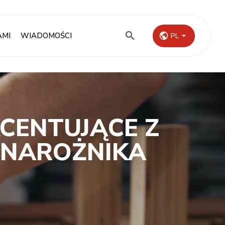
AMI
WIADOMOŚCI
PL
CENTUJĄCE Z
 NAROŻNIKA