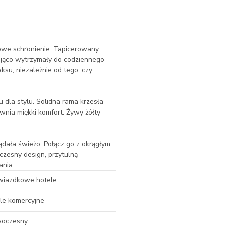
lowe schronienie. Tapicerowany
ająco wytrzymały do codziennego
ksu, niezależnie od tego, czy
dla stylu. Solidna rama krzesła
wnia miękki komfort. Żywy żółty
dała świeżo. Połącz go z okrągłym
czesny design, przytulną
ania.
wiazdkowe hotele
le komercyjne
oczesny