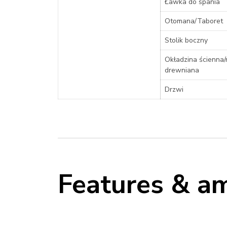
Ławka do spania
Otomana/Taboret
Stolik boczny
Okładzina ścienna
drewniana
Drzwi
Features & am