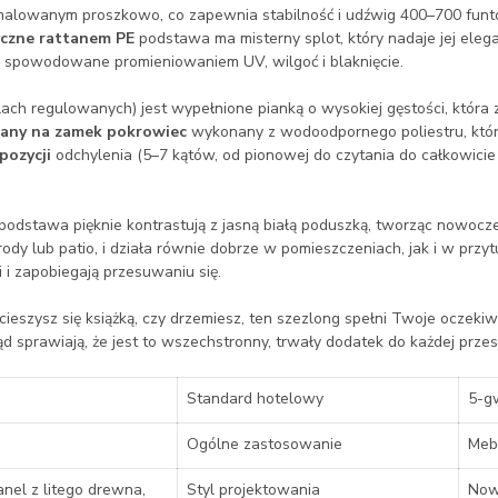
malowanym proszkowo, co zapewnia stabilność i udźwig 400–700 funtó
yczne rattanem PE
podstawa ma misterny splot, który nadaje jej ele
a spowodowane promieniowaniem UV, wilgoć i blaknięcie.
lach regulowanych) jest wypełnione pianką o wysokiej gęstości, która
nany na zamek pokrowiec
wykonany z wodoodpornego poliestru, któr
pozycji
odchylenia (5–7 kątów, od pionowej do czytania do całkowicie 
podstawa pięknie kontrastują z jasną białą poduszką, tworząc nowocz
rody lub patio, i działa równie dobrze w pomieszczeniach, jak i w przyt
 i zapobiegają przesuwaniu się.
cieszysz się książką, czy drzemiesz, ten szezlong spełni Twoje oczek
 sprawiają, że jest to wszechstronny, trwały dodatek do każdej przest
Standard hotelowy
5-g
Ogólne zastosowanie
Meb
nel z litego drewna,
Styl projektowania
Now