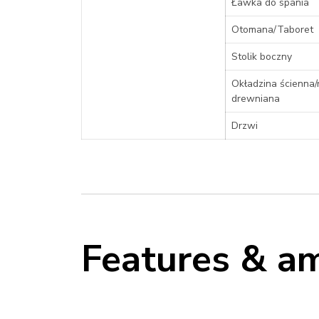
Ławka do spania
Otomana/Taboret
Stolik boczny
Okładzina ścienna
drewniana
Drzwi
Features & am