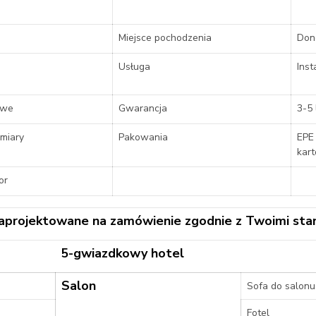
Miejsce pochodzenia
Don
Usługa
Inst
owe
Gwarancja
3-5 
miary
Pakowania
EPE
kar
or
aprojektowane na zamówienie zgodnie z Twoimi sta
5-gwiazdkowy hotel
Salon
Sofa do salonu
Fotel