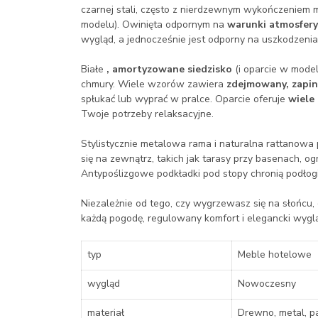
czarnej stali, często z nierdzewnym wykończeniem 
modelu). Owinięta odpornym na
warunki atmosfer
wygląd, a jednocześnie jest odporny na uszkodzeni
Białe
, amortyzowane siedzisko
(i oparcie w mode
chmury. Wiele wzorów zawiera
zdejmowany, zapi
spłukać lub wyprać w pralce. Oparcie oferuje
wiele 
Twoje potrzeby relaksacyjne.
Stylistycznie metalowa rama i naturalna rattanowa 
się na zewnątrz, takich jak tarasy przy basenach, og
Antypoślizgowe podkładki pod stopy chronią podłogi
Niezależnie od tego, czy wygrzewasz się na słońcu, 
każdą pogodę, regulowany komfort i elegancki wygląd
typ
Meble hotelowe
wygląd
Nowoczesny
materiał
Drewno, metal, pa