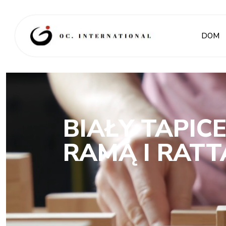
DOM
BIAŁY TAPI
RAMĄ I RA