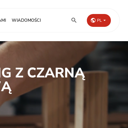
AMI
WIADOMOŚCI
PL
NG Z CZARNĄ
WĄ