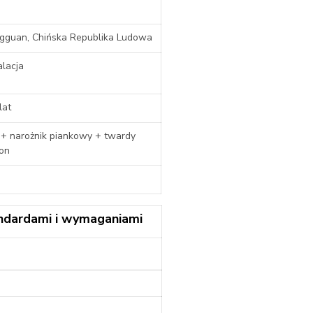
gguan, Chińska Republika Ludowa
alacja
lat
 + narożnik piankowy + twardy
ton
ndardami i wymaganiami