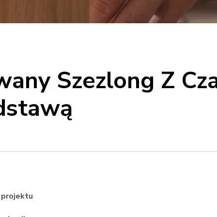
owany Szezlong Z Cz
dstawą
 projektu