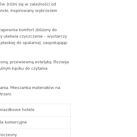
w (różni się w zależności od
gancki, inspirowany wybrzeżem
 zapewnia komfort zbliżony do
y ułatwia czyszczenie - wystarczy
płaskiej do opalania), zaspokajając
esną, przewiewną estetykę. Rozwija
ulnym kąciku do czytania.
iwania. Mieszanka materiałów na
rzeni.
wiazdkowe hotele
le komercyjne
oczesny