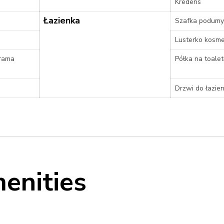
Kredens
Łazienka
Szafka podum
Lusterko kosm
/rama
Półka na toalet
Drzwi do łazien
enities