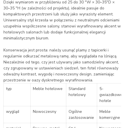
Dzięki wymiarom w przybliżeniu od 25 do 30 "W × 30–35"D ×
30–35 "H (w zależności od projektu), idealnie pasuje do
kompaktowych przestrzeni lub służy jako wyrazisty element.
Uniwersalny styl krzesła w połączeniu z neutralnymi odcieniami
uzupełnia współczesne salony, stanowi wyrafinowany akcent w
hotelowych salonach lub dodaje funkcjonalnej elegancji
minimalistycznym biurom.
Konserwacja jest prosta: należy usunąć plamy z tapicerki i
regularnie odkurzać metalową ramę, aby wyglądała na lśniącą.
Niezależnie od tego, czy jest używany jako samodzielny akcent,
czy zgrupowany w ustawieniach siedzeń, ten fotel równoważy
odważny kontrast, wygodę i nowoczesny design, zamieniając
przestrzenie w oazy dyskretnego wyrafinowania.
typ
Meble hotelowe
Standard
5-
hotelowy
gwiazdkowe
hotele
wygląd
Nowoczesny
Ogólne
Meble
zastosowanie
komercyjne