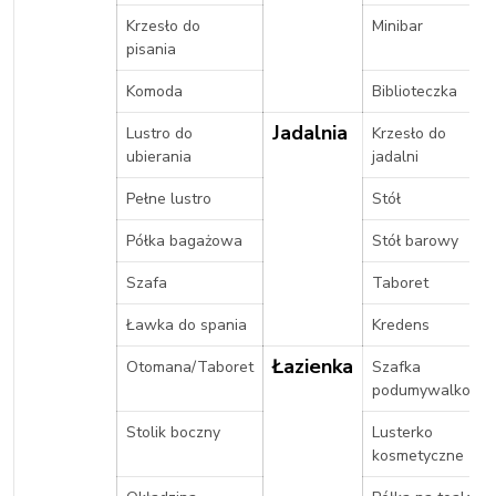
Krzesło do
Minibar
pisania
Komoda
Biblioteczka
Jadalnia
Lustro do
Krzesło do
ubierania
jadalni
Pełne lustro
Stół
Półka bagażowa
Stół barowy
Szafa
Taboret
Ławka do spania
Kredens
Łazienka
Otomana/Taboret
Szafka
podumywalkowa
Stolik boczny
Lusterko
kosmetyczne