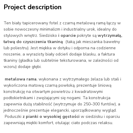
Project description
Ten biały tapicerowany fotel z czarną metalową ramą łączy w
sobie nowoczesny minimalizm i industrialny urok, idealny do
stylowych wnętrz. Siedzisko
i oparcie
pokryte są
wytrzymałą,
łatwą do czyszczenia tkaniną
(taką jak mieszanka bawełny
lub poliestru). Jest miękka w dotyku i odporna na codzienne
noszenie, a wyrazisty biały odcień dodaje blasku, a faktura
tkaniny (gładka lub subtelnie teksturowana, w zależności od
wzoru) dodaje głębi.
metalowa rama
, wykonana z wytrzymałego żelaza lub stali i
wykończona matową czarną powłoką, prezentuje liniową
konstrukcję na otwartym powietrzu z kwadratowymi
podłokietnikami i zwężającymi się nogami. Ta konstrukcja
zapewnia dużą stabilność (wytrzymuje do 250–300 funtów), a
jednocześnie prezentuje elegancki, uporządkowany wygląd.
Poduszki
z pianki o wysokiej gęstości
w siedzisku i oparciu
zapewniają miękki komfort, otulając ciało podczas relaksu.