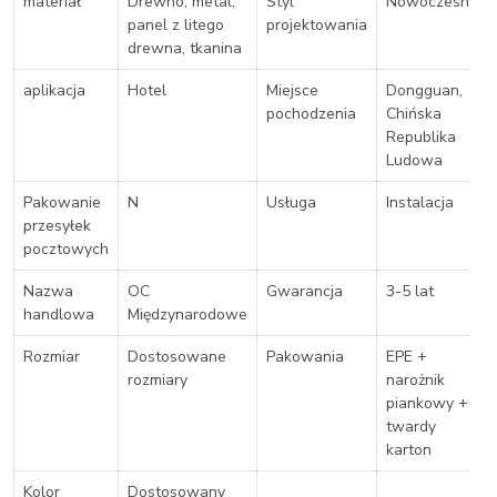
materiał
Drewno, metal,
Styl
Nowoczesny
panel z litego
projektowania
drewna, tkanina
aplikacja
Hotel
Miejsce
Dongguan,
pochodzenia
Chińska
Republika
Ludowa
Pakowanie
N
Usługa
Instalacja
przesyłek
pocztowych
Nazwa
OC
Gwarancja
3-5 lat
handlowa
Międzynarodowe
Rozmiar
Dostosowane
Pakowania
EPE +
rozmiary
narożnik
piankowy +
twardy
karton
Kolor
Dostosowany