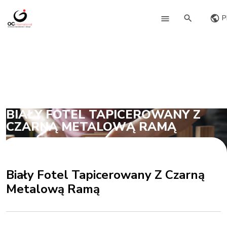
P
BIAŁY FOTEL TAPICEROWANY Z
CZARNĄ METALOWĄ RAMĄ
Biały Fotel Tapicerowany Z Czarną
Metalową Ramą