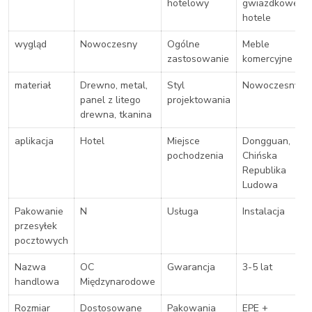
hotelowy
gwiazdkowe
hotele
wygląd
Nowoczesny
Ogólne
Meble
zastosowanie
komercyjne
materiał
Drewno, metal,
Styl
Nowoczesny
panel z litego
projektowania
drewna, tkanina
aplikacja
Hotel
Miejsce
Dongguan,
pochodzenia
Chińska
Republika
Ludowa
Pakowanie
N
Usługa
Instalacja
przesyłek
pocztowych
Nazwa
OC
Gwarancja
3-5 lat
handlowa
Międzynarodowe
Rozmiar
Dostosowane
Pakowania
EPE +