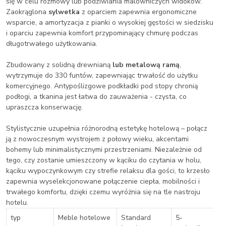
się w celu rozmowy lub podziwiania malowniczych widoków.
Zaokrąglona
sylwetka
z oparciem zapewnia ergonomiczne
wsparcie, a amortyzacja z pianki o wysokiej gęstości w siedzisku
i oparciu zapewnia komfort przypominający chmurę podczas
długotrwałego użytkowania.
Zbudowany z solidną drewnianą
lub metalową ramą
,
wytrzymuje do 330 funtów, zapewniając trwałość do użytku
komercyjnego. Antypoślizgowe podkładki pod stopy chronią
podłogi, a tkanina jest łatwa do zauważenia - czysta, co
upraszcza konserwację.
Stylistycznie uzupełnia różnorodną estetykę hotelową – połącz
ją z nowoczesnym wystrojem z połowy wieku, akcentami
bohemy lub minimalistycznymi przestrzeniami. Niezależnie od
tego, czy zostanie umieszczony w kąciku do czytania w holu,
kąciku wypoczynkowym czy strefie relaksu dla gości, to krzesło
zapewnia wyselekcjonowane połączenie ciepła, mobilności i
trwałego komfortu, dzięki czemu wyróżnia się na tle nastroju
hotelu.
typ
Meble hotelowe
Standard
5-