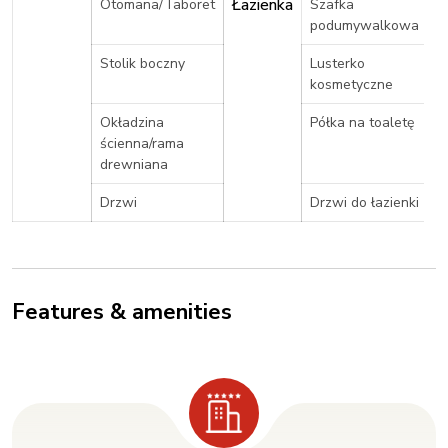
Łazienka
Otomana/Taboret
Szafka
podumywalkowa
Stolik boczny
Lusterko
kosmetyczne
Okładzina
Półka na toaletę
ścienna/rama
drewniana
Drzwi
Drzwi do łazienki
Features & amenities