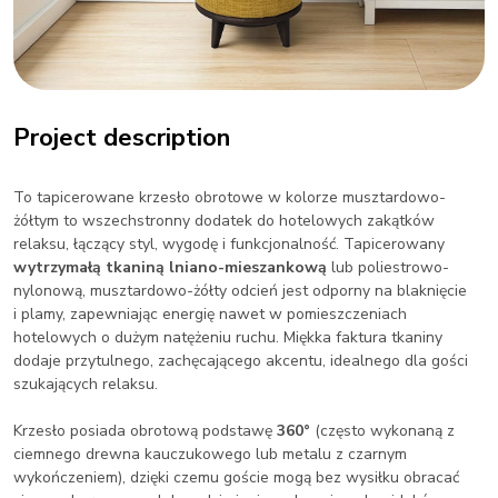
Project description
To tapicerowane krzesło obrotowe w kolorze musztardowo-
żółtym to wszechstronny dodatek do hotelowych zakątków
relaksu, łączący styl, wygodę i funkcjonalność. Tapicerowany
wytrzymałą tkaniną lniano-mieszankową
lub poliestrowo-
nylonową, musztardowo-żółty odcień jest odporny na blaknięcie
i plamy, zapewniając energię nawet w pomieszczeniach
hotelowych o dużym natężeniu ruchu. Miękka faktura tkaniny
dodaje przytulnego, zachęcającego akcentu, idealnego dla gości
szukających relaksu.
Krzesło posiada obrotową
podstawę
360°
(często wykonaną z
ciemnego drewna kauczukowego lub metalu z czarnym
wykończeniem), dzięki czemu goście mogą bez wysiłku obracać