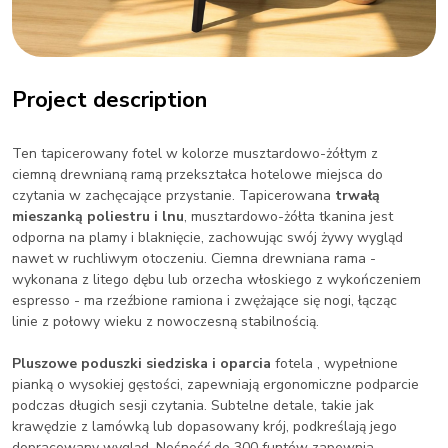
Project description
Ten tapicerowany fotel w kolorze musztardowo-żółtym z
ciemną drewnianą ramą przekształca hotelowe miejsca do
czytania w zachęcające przystanie. Tapicerowana
trwałą
mieszanką poliestru i lnu
, musztardowo-żółta tkanina jest
odporna na plamy i blaknięcie, zachowując swój żywy wygląd
nawet w ruchliwym otoczeniu. Ciemna drewniana rama -
wykonana z litego dębu lub orzecha włoskiego z wykończeniem
espresso - ma rzeźbione ramiona i zwężające się nogi, łącząc
linie z połowy wieku z nowoczesną stabilnością.
Pluszowe poduszki siedziska i oparcia
fotela
, wypełnione
pianką o wysokiej gęstości, zapewniają ergonomiczne podparcie
podczas długich sesji czytania. Subtelne detale, takie jak
krawędzie z lamówką lub dopasowany krój, podkreślają jego
dopracowany wygląd. Nośność do 300 funtów zapewnia