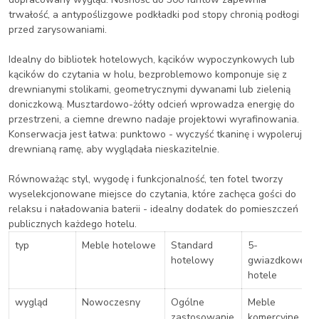
trwałość, a antypoślizgowe podkładki pod stopy chronią podłogi
przed zarysowaniami.
Idealny do bibliotek hotelowych, kącików wypoczynkowych lub
kącików do czytania w holu, bezproblemowo komponuje się z
drewnianymi stolikami, geometrycznymi dywanami lub zielenią
doniczkową. Musztardowo-żółty odcień wprowadza energię do
przestrzeni, a ciemne drewno nadaje projektowi wyrafinowania.
Konserwacja jest łatwa: punktowo - wyczyść tkaninę i wypoleruj
drewnianą ramę, aby wyglądała nieskazitelnie.
Równoważąc styl, wygodę i funkcjonalność, ten fotel tworzy
wyselekcjonowane miejsce do czytania, które zachęca gości do
relaksu i naładowania baterii - idealny dodatek do pomieszczeń
publicznych każdego hotelu.
typ
Meble hotelowe
Standard
5-
hotelowy
gwiazdkowe
hotele
wygląd
Nowoczesny
Ogólne
Meble
zastosowanie
komercyjne