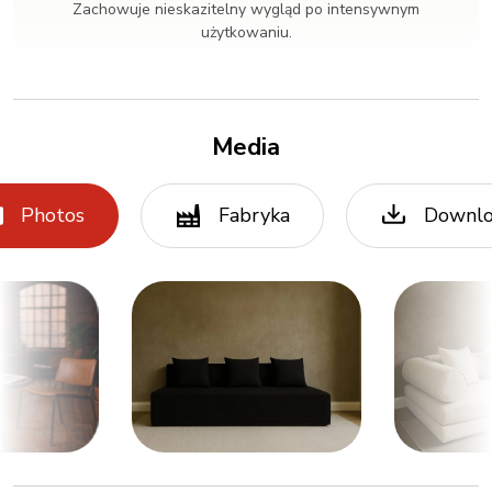
Zachowuje nieskazitelny wygląd po intensywnym
użytkowaniu.
Media
Photos
Fabryka
Downl