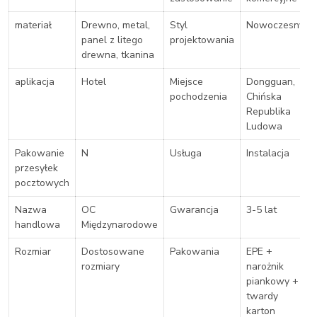
materiał
Drewno, metal,
Styl
Nowoczesny
panel z litego
projektowania
drewna, tkanina
aplikacja
Hotel
Miejsce
Dongguan,
pochodzenia
Chińska
Republika
Ludowa
Pakowanie
N
Usługa
Instalacja
przesyłek
pocztowych
Nazwa
OC
Gwarancja
3-5 lat
handlowa
Międzynarodowe
Rozmiar
Dostosowane
Pakowania
EPE +
rozmiary
narożnik
piankowy +
twardy
karton