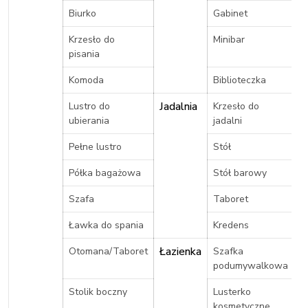
Biurko
Gabinet
Krzesło do
Minibar
pisania
Komoda
Biblioteczka
Jadalnia
Lustro do
Krzesło do
ubierania
jadalni
Pełne lustro
Stół
Półka bagażowa
Stół barowy
Szafa
Taboret
Ławka do spania
Kredens
Łazienka
Otomana/Taboret
Szafka
podumywalkowa
Stolik boczny
Lusterko
kosmetyczne