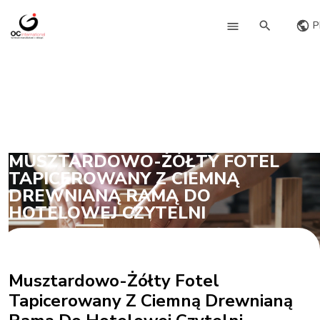
P
MUSZTARDOWO-ŻÓŁTY FOTEL
TAPICEROWANY Z CIEMNĄ
DREWNIANĄ RAMĄ DO
HOTELOWEJ CZYTELNI
Musztardowo-Żółty Fotel
Tapicerowany Z Ciemną Drewnianą