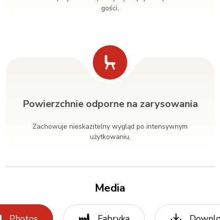
gości.
Powierzchnie odporne na zarysowania
Zachowuje nieskazitelny wygląd po intensywnym
użytkowaniu.
Media
Photos
Fabryka
Downl