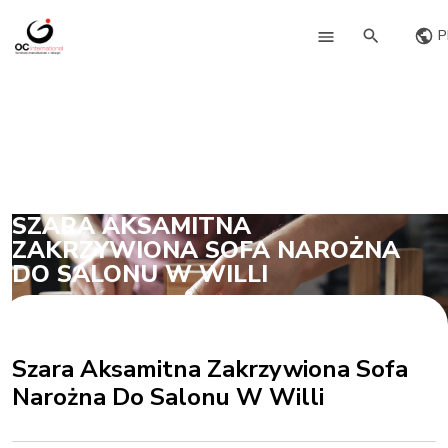
P
SZARA AKSAMITNA
ZAKRZYWIONA SOFA NAROŻNA
DO SALONU W WILLI
Szara Aksamitna Zakrzywiona Sofa
Narożna Do Salonu W Willi