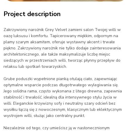
Project description
Zakrzywiony narożnik Grey Velvet zamieni salon Twojej willi w
oazę luksusu i komfortu. Tapicerowany miękkim, odpornym na
plamy szarym aksamitem, oferuje wystawny akcent i trwałe
piękno. Zakrzywiony narożnik nie tylko dodaje zainteresowania
architektonicznego, ale także maksymalizuje liczbę miejsc
siedzących w przestrzeniach willi, tworząc płynny przepływ do
relaksu lub spotkań towarzyskich.
Grube poduszki wypełnione pianką otulają ciało, zapewniając
optymalne wsparcie podczas długotrwałego wylegiwania się.
Jego solidna rama, często wykonana z litego drewna, zapewnia
stabilność i trwałość, idealną dla intensywnego stylu życia w
willi. Eleganckie krzywizny sofy i neutralny szary odcień bez
wysiłku łączą się z nowoczesnym, klasycznym lub eklektycznym
wystrojem willi, służąc jako centralny punkt.
Niezależnie od tego, czy umieścisz ją w nasłonecznionym