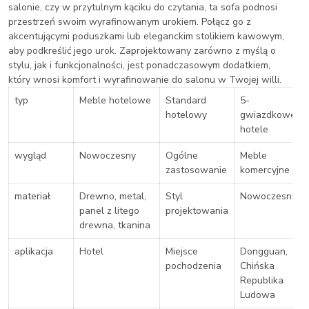
salonie, czy w przytulnym kąciku do czytania, ta sofa podnosi
przestrzeń swoim wyrafinowanym urokiem. Połącz go z
akcentującymi poduszkami lub eleganckim stolikiem kawowym,
aby podkreślić jego urok. Zaprojektowany zarówno z myślą o
stylu, jak i funkcjonalności, jest ponadczasowym dodatkiem,
który wnosi komfort i wyrafinowanie do salonu w Twojej willi.
typ
Meble hotelowe
Standard
5-
hotelowy
gwiazdkowe
hotele
wygląd
Nowoczesny
Ogólne
Meble
zastosowanie
komercyjne
materiał
Drewno, metal,
Styl
Nowoczesny
panel z litego
projektowania
drewna, tkanina
aplikacja
Hotel
Miejsce
Dongguan,
pochodzenia
Chińska
Republika
Ludowa