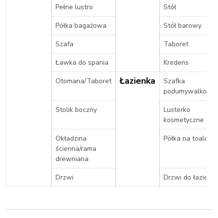
Pełne lustro
Stół
Półka bagażowa
Stół barowy
Szafa
Taboret
Ławka do spania
Kredens
Łazienka
Otomana/Taboret
Szafka
podumywalkowa
Stolik boczny
Lusterko
kosmetyczne
Okładzina
Półka na toaletę
ścienna/rama
drewniana
Drzwi
Drzwi do łazienki