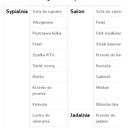
Sypialnia
Salon
Sofa do sypialni
Sofa do salonu
Wezgłowie
Fotel
Podstawa łóżka
Stół środkowy
Fotel
Stolik kawowy
Szafka RTV
Krzesło do kawy
Stolik nocny
Konsola
Biurko
Gabinet
Krzesło do
Minibar
pisania
Komoda
Biblioteczka
Jadalnia
Lustro do
Krzesło do
ubierania
jadalni