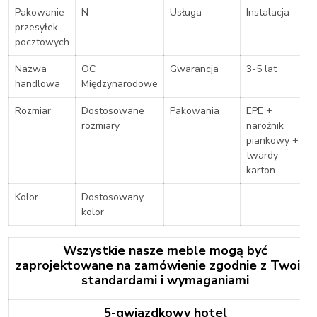
Pakowanie
N
Usługa
Instalacja
przesyłek
pocztowych
Nazwa
OC
Gwarancja
3-5 lat
handlowa
Międzynarodowe
Rozmiar
Dostosowane
Pakowania
EPE +
rozmiary
narożnik
piankowy +
twardy
karton
Kolor
Dostosowany
kolor
Wszystkie nasze meble mogą być
zaprojektowane na zamówienie zgodnie z Twoimi
standardami i wymaganiami
5-gwiazdkowy hotel